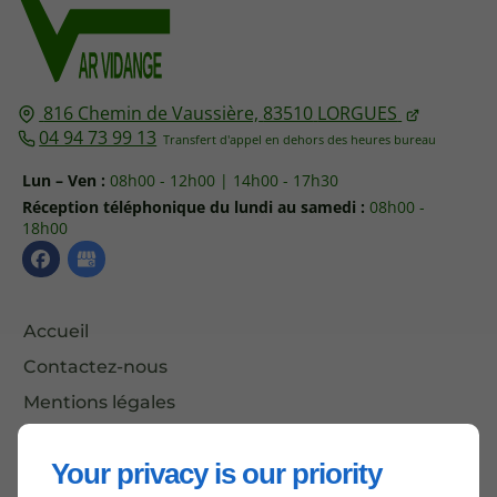
816 Chemin de Vaussière,
83510
LORGUES
04 94 73 99 13
Lun – Ven :
08h00 - 12h00 | 14h00 - 17h30
Réception téléphonique du lundi au samedi :
08h00 -
18h00
Accueil
Contactez-nous
Mentions légales
Plan du site
Your privacy is our priority