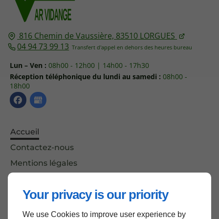
816 Chemin de Vaussière,
83510
LORGUES
04 94 73 99 13
Lun – Ven :
08h00 - 12h00 | 14h00 - 17h30
Réception téléphonique du lundi au samedi :
08h00 -
18h00
Accueil
Contactez-nous
Mentions légales
Plan du site
Your privacy is our priority
We use Cookies to improve user experience by