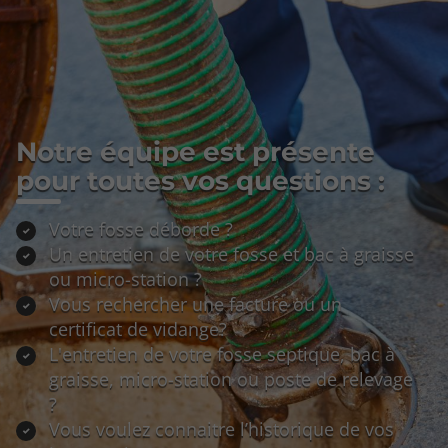
Notre équipe est présente
pour toutes vos questions :
Votre fosse déborde ?
Un entretien de votre fosse et bac à graisse
ou micro-station ?
Vous rechercher une facture ou un
certificat de vidange?
L'entretien de votre fosse septique, bac à
graisse, micro-station ou poste de relevage
?
Vous voulez connaitre l’historique de vos