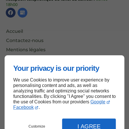
18h00
Accueil
Contactez-nous
Mentions légales
Plan du site
Your privacy is our priority
We use Cookies to improve user experience by
Haut de page
personalising content and ads, as well as
analyzing traffic and optimizing social networks
functionalities. By clicking "I Agree" you consent to
the use of Cookies from our providers
Google
Facebook
.
I AGREE
Customize