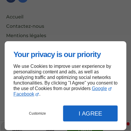
Accueil
Contactez-nous
Mentions légales
Plan du site
Your privacy is our priority
We use Cookies to improve user experience by
Haut de page
personalising content and ads, as well as
analyzing traffic and optimizing social networks
functionalities. By clicking "I Agree" you consent to
the use of Cookies from our providers
Google
Facebook
.
I AGREE
Customize
Menu
Infos
Contact